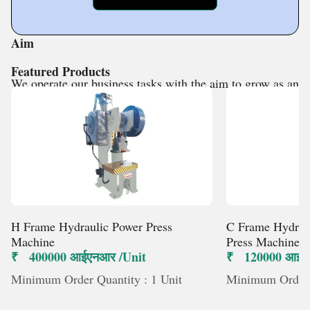
understanding.
Aim
Featured Products
We operate our business tasks with the aim to grow as an
industry leader by exceeding
H Frame Hydraulic Power Press
C Frame Hydrau
Machine
Press Machine
₹ 400000 आईएनआर /Unit
₹ 120000 आईएन
Minimum Order Quantity : 1 Unit
Minimum Order Q