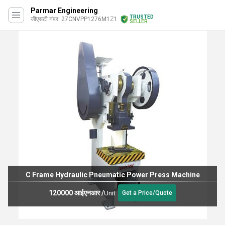
Parmar Engineering
TRUSTED
जीएसटी नंबर. 27CNVPP1276M1Z1
SELLER
C Frame Hydraulic Pneumatic Power Press Machine
120000 आईएनआर
/
Unit
Get a Price/Quote