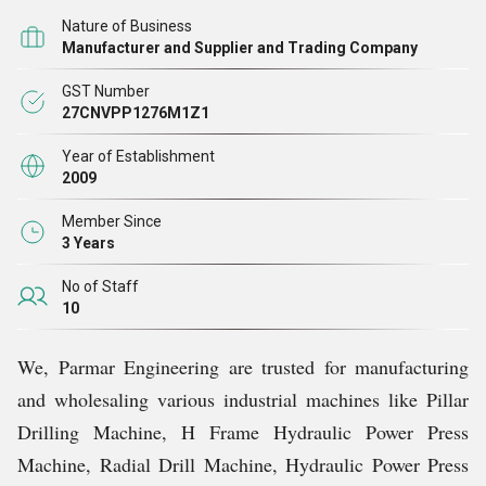
Nature of Business
एक कुशल निर्माता के रूप में, हम इन्हें परीक्षण की गई प्लेटों से विकसित करते
Manufacturer and Supplier and Trading Company
हैं, मोटर और पुर्जे अपनी उत्कृष्ट दक्षता और कम रखरखाव के लिए। हम अपने
GST Number
ग्राहकों को उचित मूल्य पर बेहतर गुणवत्ता वाले उत्पाद उपलब्ध कराने के लिए
27CNVPP1276M1Z1
अथक प्रयास करते हैं। हमारी अभिनव डिजाइन और प्रौद्योगिकी, ग्राहक
सेवा, और पेशेवर और बिक्री के बाद की त्वरित सेवा भी हमें बाज़ार में पसंदीदा
Year of Establishment
2009
विकल्प बनाती है.
Member Since
3 Years
No of Staff
10
We, Parmar Engineering are trusted for manufacturing
and wholesaling various industrial machines like Pillar
Drilling Machine, H Frame Hydraulic Power Press
Machine, Radial Drill Machine, Hydraulic Power Press