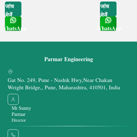
जांच
जांच
भेजें
भेजें
WhatsApp
WhatsApp
Get Latest Price
Get Latest Price
Parmar Engineering
Gat No. 249, Pune - Nashik Hwy,Near Chakan
Weight Bridge,, Pune, Maharashtra, 410501, India
Mr Sunny
Parmar
Director