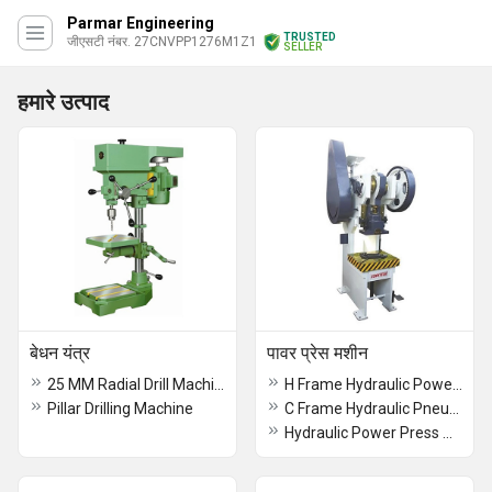
Parmar Engineering
TRUSTED
जीएसटी नंबर. 27CNVPP1276M1Z1
SELLER
हमारे उत्पाद
बेधन यंत्र
पावर प्रेस मशीन
25 MM Radial Drill Machine
H Frame Hydraulic Power Press Machine
Pillar Drilling Machine
C Frame Hydraulic Pneumatic Power Press Machine
Hydraulic Power Press Machine