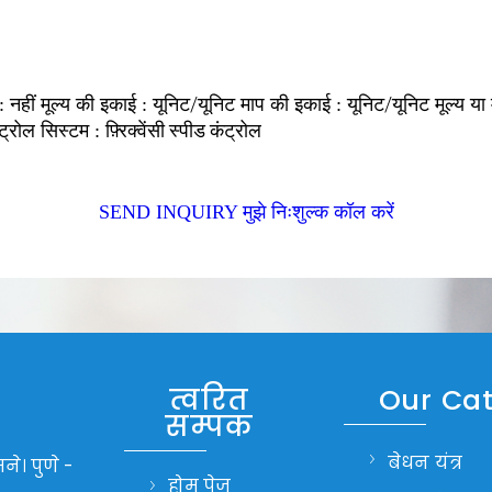
नहीं
यूनिट/यूनिट
यूनिट/यूनिट
 :
मूल्य की इकाई :
माप की इकाई :
मूल्य या
फ़्रिक्वेंसी स्पीड कंट्रोल
ट्रोल सिस्टम :
SEND INQUIRY
मुझे निःशुल्क कॉल करें
त्वरित
Our Ca
सम्पक
बेधन यंत्र
ने। पुणे -
होम पेज