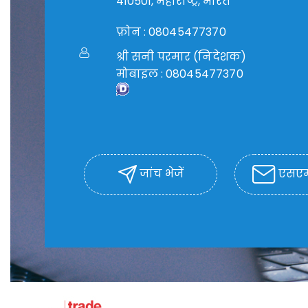
410501, महाराष्ट्र, भारत
फ़ोन :
08045477370
श्री सनी परमार
(
निदेशक
)
मोबाइल :
08045477370
जांच भेजें
एसएमए