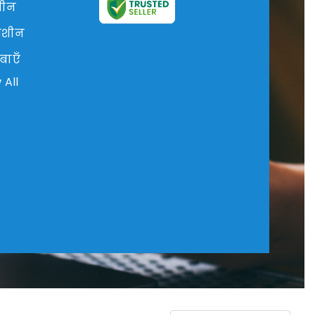
शीन
मशीन
बाएँ
 All
्लेट झुकने की