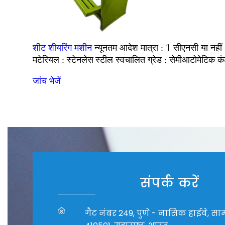
1
शीट शीयरिंग मशीन
न्यूनतम आदेश मात्रा :
सीएनसी या नहीं
स्टेनलेस स्टील
सेमीआटोमेटिक
मटेरियल :
स्वचालित ग्रेड :
कं
जांच भेजें
संपर्क करें
गैट नंबर 249, पुणे - नासिक हाईवे, साम