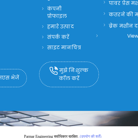
पावर प्रेस म
कंपनी
कतरने की 
प्रोफाइल
ब्रेक मशीन द
हमारे उत्पाद
View
संपर्क करें
हाइड्रोलिक प
मशीन
साइट मानचित्र
मुझे निःशुल्क
स भेजें
कॉल करें
Parmar Engineering सर्वाधिकार सुरक्षित.
(उपयोग की शर्तें)